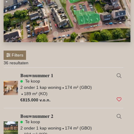
Filters
36 resultaten
Bouwnummer 1
Te koop
2 onder 1 kap woning
174 m² (GBO)
189 m² (KO)
€815.000 v.o.n.
Bouwnummer 2
Te koop
2 onder 1 kap woning
174 m² (GBO)